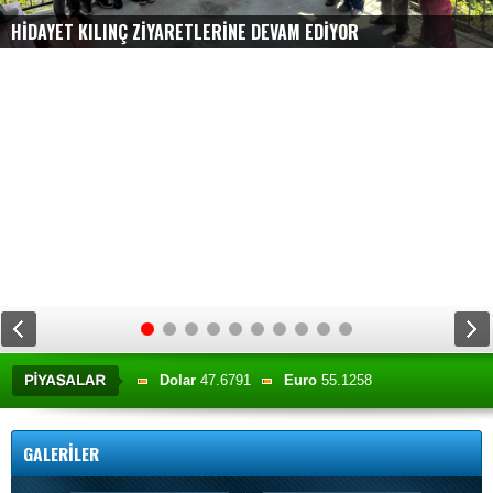
HİDAYET KILINÇ ZİYARETLERİNE DEVAM EDİYOR
Dolar
47.6791
Euro
55.1258
Altın
6659.71
BIST
13779.39
GALERİLER