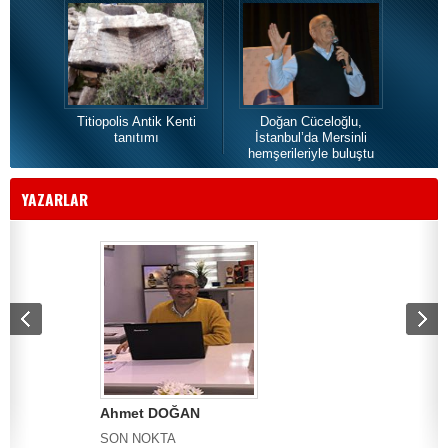
Titiopolis Antik Kenti
Doğan Cüceloğlu,
İstan
tanıtımı
İstanbul’da Mersinli
hemşerileriyle buluştu
YAZARLAR
Ahmet DOĞAN
Selahattin Doludeniz
SON NOKTA
Yerel Seçimlere Doğru