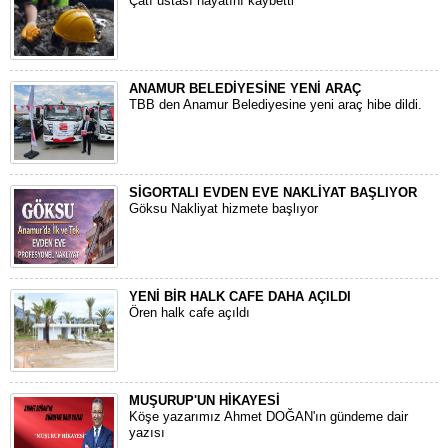
Çatı ustası hayatını kaybetti
ANAMUR BELEDİYESİNE YENİ ARAÇ
TBB den Anamur Belediyesine yeni araç hibe dildi.
SİGORTALI EVDEN EVE NAKLİYAT BAŞLIYOR
Göksu Nakliyat hizmete başlıyor
YENİ BİR HALK CAFE DAHA AÇILDI
Ören halk cafe açıldı
MUŞURUP'UN HİKAYESİ
Köşe yazarımız Ahmet DOĞAN'ın gündeme dair
yazısı