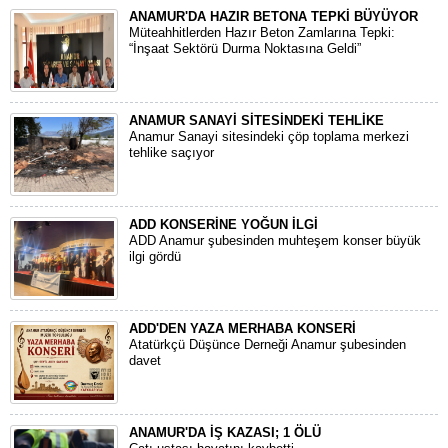
ANAMUR'DA HAZIR BETONA TEPKİ BÜYÜYOR
Müteahhitlerden Hazır Beton Zamlarına Tepki:
“İnşaat Sektörü Durma Noktasına Geldi”
ANAMUR SANAYİ SİTESİNDEKİ TEHLİKE
Anamur Sanayi sitesindeki çöp toplama merkezi
tehlike saçıyor
ADD KONSERİNE YOĞUN İLGİ
ADD Anamur şubesinden muhteşem konser büyük
ilgi gördü
ADD'DEN YAZA MERHABA KONSERİ
Atatürkçü Düşünce Derneği Anamur şubesinden
davet
ANAMUR'DA İŞ KAZASI; 1 ÖLÜ