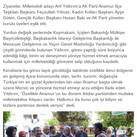
Ziyarette, Milletvekili adayı Arif Yıldırım’a AK Parti Anamur İlçe
Teşkilatı Başkanı Feyzullah Yılmaz, Kadın Kolları Başkanı Ayşe
Gölen, Gençlik Kolları Başkanı Hasan Baki ve AK Parti yönetim
kurulu üyeleri eşlik etti.
Yurdun değişik yerlerinde Kaymakam, İçişleri Bakanlığı Mülkiye
Başmüfettişliği, Başbakanlık İdareyi Geliştirme Başkanlığı ile
Mevzuatı Geliştirme ve Yayın Genel Müdürlüğü Yardımcılığı gibi
çeşitli görevlerde bulunan Yıldırım, görev yaptığı süre boyunca
edindiği bilgi, birim ve deneyimini yöreye hizmet etmek amacıyla
kullanmak için milletvekilliği görevine talip olduğunu kaydetti.
Kendisine bu görev layık görüldüğü takdirde özellikle ikinci bölgenin
en gelişmiş ilçesi konumunda olan, tarihi, turizmi, doğasıyla
Türkiye’nin en güzel ilçelerinden biri olan Anamur başta olmak
üzere Mersin ve yöresine hizmet etmeyi arzu ettiğini ifade eden
Yıldırım, “Özellikle Anamur’un bu dönem iktidar partisinden mutlaka
milletvekiline ihtiyacı vardır. Halkımız da bunu çok iyi biliyor ve
bizlere partimize destek veriyor” dedi.