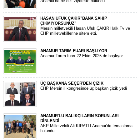
Anamur'da bir dizi ziyarette bulundu
HASAN UFUK ÇAKIR"BANA SAHİP
ÇIKMIYORSUNUZ"
Mersin milletvekili Hasan Ufuk ÇAKIR Halk Tv ve
CHP milletvekillerine sitem etti.
ANAMUR TARIM FUARI BAŞLIYOR
Anamur Tarım fuarı 22 Ekim 2025 de başlıyor
ÜÇ BAŞKANA SEÇER'DEN ÇİZİK
CHP Mersin il kongresinde üç başkan çizik yedi
ANAMUR'LU BALIKÇILARIN SORUNLARI
DİNLENDİ
AKP Milletvekili Ali KIRATLI Anamur'da temaslarda
bulundu