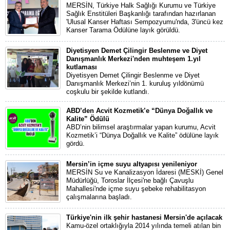
MERSİN, Türkiye Halk Sağlığı Kurumu ve Türkiye
Sağlık Enstitüleri Başkanlığı tarafından hazırlanan
'Ulusal Kanser Haftası Sempozyumu'nda, 3'üncü kez
Kanser Tarama Ödülüne layık görüldü.
Diyetisyen Demet Çilingir Beslenme ve Diyet
Danışmanlık Merkezi'nden muhteşem 1.yıl
kutlaması
Diyetisyen Demet Çilingir Beslenme ve Diyet
Danışmanlık Merkezi’nin 1. kuruluş yıldönümü
coşkulu bir şekilde kutlandı.
ABD’den Acvit Kozmetik’e “Dünya Doğallık ve
Kalite” Ödülü
ABD’nin bilimsel araştırmalar yapan kurumu, Acvit
Kozmetik’i “Dünya Doğallık ve Kalite” ödülüne layık
gördü.
Mersin’in içme suyu altyapısı yenileniyor
MERSİN Su ve Kanalizasyon İdaresi (MESKİ) Genel
Müdürlüğü, Toroslar İlçesi'ne bağlı Çavuşlu
Mahallesi'nde içme suyu şebeke rehabilitasyon
çalışmalarına başladı.
Türkiye'nin ilk şehir hastanesi Mersin'de açılacak
Kamu-özel ortaklığıyla 2014 yılında temeli atılan bin