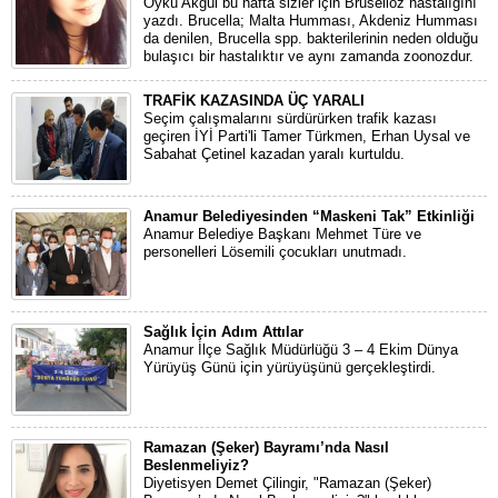
Öykü Akgül bu hafta sizler için Bruselloz hastalığını
yazdı. Brucella; Malta Humması, Akdeniz Humması
da denilen, Brucella spp. bakterilerinin neden olduğu
bulaşıcı bir hastalıktır ve aynı zamanda zoonozdur.
TRAFİK KAZASINDA ÜÇ YARALI
Seçim çalışmalarını sürdürürken trafik kazası
geçiren İYİ Parti'li Tamer Türkmen, Erhan Uysal ve
Sabahat Çetinel kazadan yaralı kurtuldu.
Anamur Belediyesinden “Maskeni Tak” Etkinliği
Anamur Belediye Başkanı Mehmet Türe ve
personelleri Lösemili çocukları unutmadı.
Sağlık İçin Adım Attılar
Anamur İlçe Sağlık Müdürlüğü 3 – 4 Ekim Dünya
Yürüyüş Günü için yürüyüşünü gerçekleştirdi.
Ramazan (Şeker) Bayramı’nda Nasıl
Beslenmeliyiz?
Diyetisyen Demet Çilingir, "Ramazan (Şeker)