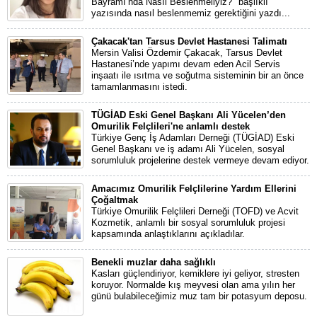
Bayramı’nda Nasıl Beslenmeliyiz?" başlıklı
yazısında nasıl beslenmemiz gerektiğini yazdı...
Çakacak'tan Tarsus Devlet Hastanesi Talimatı
Mersin Valisi Özdemir Çakacak, Tarsus Devlet
Hastanesi’nde yapımı devam eden Acil Servis
inşaatı ile ısıtma ve soğutma sisteminin bir an önce
tamamlanmasını istedi.
TÜGİAD Eski Genel Başkanı Ali Yücelen’den
Omurilik Felçlileri'ne anlamlı destek
Türkiye Genç İş Adamları Derneği (TÜGİAD) Eski
Genel Başkanı ve iş adamı Ali Yücelen, sosyal
sorumluluk projelerine destek vermeye devam ediyor.
Amacımız Omurilik Felçlilerine Yardım Ellerini
Çoğaltmak
Türkiye Omurilik Felçlileri Derneği (TOFD) ve Acvit
Kozmetik, anlamlı bir sosyal sorumluluk projesi
kapsamında anlaştıklarını açıkladılar.
Benekli muzlar daha sağlıklı
Kasları güçlendiriyor, kemiklere iyi geliyor, stresten
koruyor. Normalde kış meyvesi olan ama yılın her
günü bulabileceğimiz muz tam bir potasyum deposu.