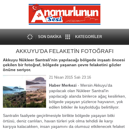
SON DAKİKA
KATEGORİLER
AKKUYU’DA FELAKETİN FOTOĞRAFI
Akkuyu Nükleer Santrali’nin yapılacağı bölgede inşaatı öncesi
çekilen bir fotoğraf, bölgede yaşanan çevre felaketini gözler
önüne seriyor.
21 Nisan 2015 Salı 23:16
Haber Merkezi
- Mersin Akkuyu'da
yapılacak olan Nükleer Santral'in
yapılacağı alanda binlerce ağaç kesilirken,
bölgede yaşayan yüzlerce hayvanın, yok
edilen bitkiler ile kaybolduğu belirtiliyor.
Santralin faaliyete geçirilmesiyle birlikte bölgede yaşayan bitki
örtüsü, deniz canlıları, havan türleri yok olma tehdidi ile karşı
karşıya kalacakken, insan yaşamını da olumsuz etkilenecek felaket