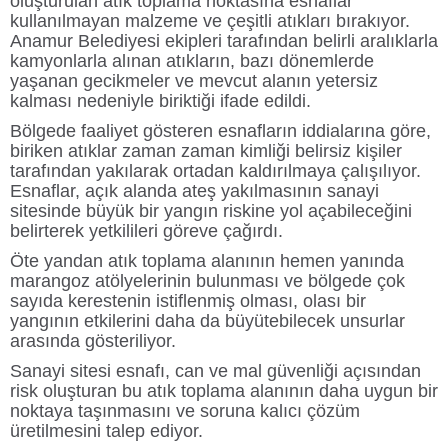
oluşturulan atık toplama noktasına esnaflar
kullanılmayan malzeme ve çeşitli atıkları bırakıyor.
Anamur Belediyesi
ekipleri tarafından belirli aralıklarla
kamyonlarla alınan atıkların, bazı dönemlerde
yaşanan gecikmeler ve mevcut alanın yetersiz
kalması nedeniyle biriktiği ifade edildi.
Bölgede faaliyet gösteren esnafların iddialarına göre,
biriken atıklar zaman zaman kimliği belirsiz kişiler
tarafından yakılarak ortadan kaldırılmaya çalışılıyor.
Esnaflar, açık alanda ateş yakılmasının sanayi
sitesinde büyük bir yangın riskine yol açabileceğini
belirterek yetkilileri göreve çağırdı.
Öte yandan atık toplama alanının hemen yanında
marangoz atölyelerinin bulunması ve bölgede çok
sayıda kerestenin istiflenmiş olması, olası bir
yangının etkilerini daha da büyütebilecek unsurlar
arasında gösteriliyor.
Sanayi sitesi esnafı, can ve mal güvenliği açısından
risk oluşturan bu atık toplama alanının daha uygun bir
noktaya taşınmasını ve soruna kalıcı çözüm
üretilmesini talep ediyor.