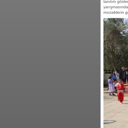
tanıtım göster
yarışmasında 
mozaiklerin g