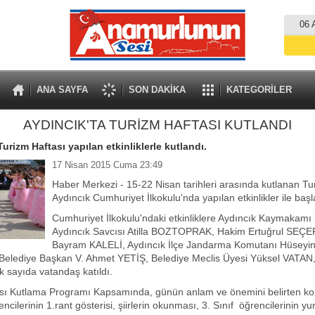
06 
ANA SAYFA
SON DAKİKA
KATEGORİLER
AYDINCIK'TA TURİZM HAFTASI KUTLANDI
urizm Haftası yapılan etkinliklerle kutlandı.
17 Nisan 2015 Cuma 23:49
Haber Merkezi - 15-22 Nisan tarihleri arasında kutlanan Tu
Aydıncık Cumhuriyet İlkokulu'nda yapılan etkinlikler ile başl
Cumhuriyet İlkokulu'ndaki etkinliklere Aydıncık Kaymakam
Aydıncık Savcısı Atilla BOZTOPRAK, Hakim Ertuğrul SEÇE
Bayram KALELİ, Aydıncık İlçe Jandarma Komutanı Hüsey
 Belediye Başkan V. Ahmet YETİŞ, Belediye Meclis Üyesi Yüksel VATAN,
ok sayıda vatandaş katıldı.
sı Kutlama Programı Kapsamında, günün anlam ve önemini belirten ko
ncilerinin 1.rant gösterisi, şiirlerin okunması, 3. Sınıf öğrencilerinin 