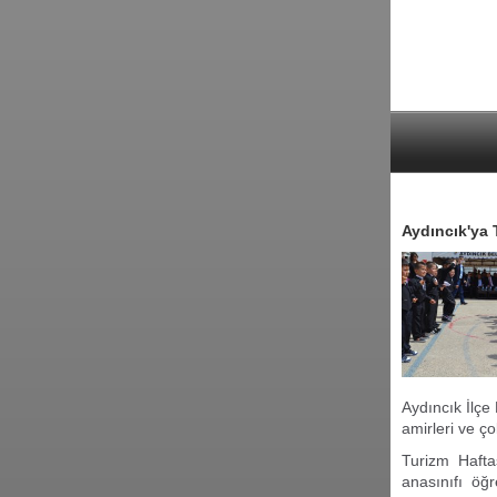
Aydıncık'ya T
Aydıncık İlçe
amirleri ve ç
Turizm Hafta
anasınıfı öğre