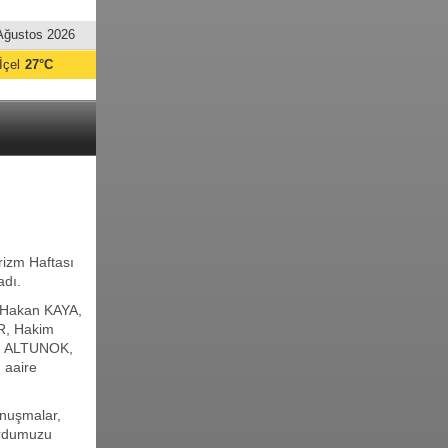
Ağustos 2026
İçel
27°C
rizm Haftası
adı.
ı Hakan KAYA,
R, Hakim
in ALTUNOK,
 aaire
nuşmalar,
yurdumuzu