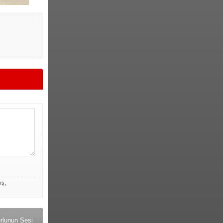
ış,
rlunun Sesi