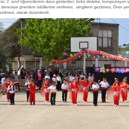
isi, 2. sınıf öğrencilerinin dans gösterileri, türkü dinletisi, kompozisyon v
dereceye girenlere ödüllerinin verilmesi, sergilerin gezilmesi, Ören yer
ezilmesi olarak düzenlendi.