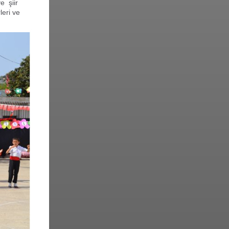
e şiir
leri ve