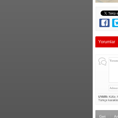
Yorumlar
UYARI:
Küfür, h
Türkçe karakte
Geri
An