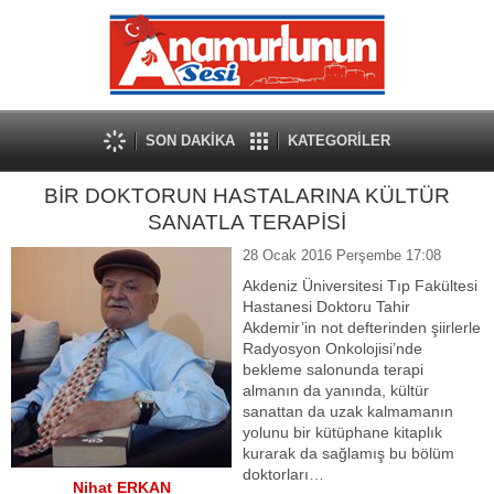
SON DAKİKA
KATEGORİLER
BİR DOKTORUN HASTALARINA KÜLTÜR
SANATLA TERAPİSİ
28 Ocak 2016 Perşembe 17:08
Akdeniz Üniversitesi Tıp Fakültesi
Hastanesi Doktoru Tahir
Akdemir’in not defterinden şiirlerle
Radyosyon Onkolojisi’nde
bekleme salonunda terapi
almanın da yanında, kültür
sanattan da uzak kalmamanın
yolunu bir kütüphane kitaplık
kurarak da sağlamış bu bölüm
doktorları…
Nihat ERKAN