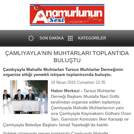
SON DAKİKA
KATEGORİLER
ÇAMLIYAYLA'NIN MUHTARLARI TOPLANTIDA
BULUŞTU
Çamlıyayla Mahalle Muhtarları Tarsus Muhtarlar Derneğinin
organize ettiği yemekli istişare toplantısında buluştu.
18 Nisan 2015 Cumartesi 22:35
Haber Merkezi -
Tarsus Muhtarlar
Derneği Başkanı Mustafa Naci Güllü
tarafından organize edilen toplantıya
Çamlıyayla Mahalle Muhtarlarının yanı
sıra Çamlıyayla Kaymakamı Gülhani Ozan
Sarı, Garnizon Komutanı İlker Karaalp ve
Çamlıyayla Belediye Başkanı İsmail Tepebağlı’da katıldı.
Sohbet ortamında geçen toplantıda Çamlıyayla Mahalle