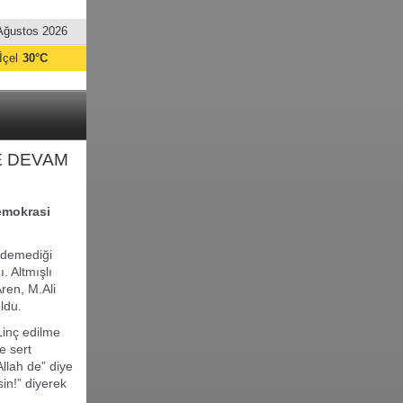
Ağustos 2026
İçel
30°C
E DEVAM
demokrasi
edemediği
. Altmışlı
ren, M.Ali
ldu.
Linç edilme
e sert
Allah de” diye
in!” diyerek