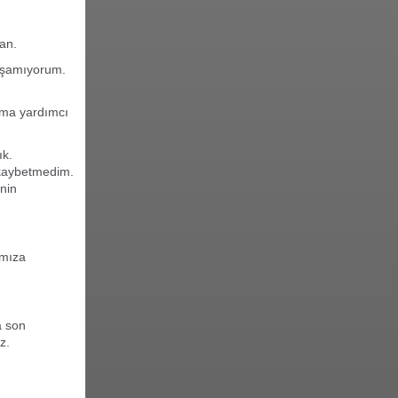
an.
yaşamıyorum.
ıma yardımcı
ık.
 kaybetmedim.
inin
ımıza
a son
z.