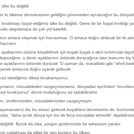
 ülke bu değildi
ıyor ki ülkeme demokrasinin geldiğini göremeden ayrılacağım bu dünyad
 bırakmayı hayal ettiğimiz ülke bu değildi. Gene de bir hayal kırıklığı 
uda ulaşılamasa da çok yol katettik.
dece amaca ulaşmak için harcanmaz. O amaca doğru atılacak bir iki ad
 harcanır.
vi ayaklarının üstüne koyabilmek için kuşak kuşak o devi sırtımızda taşıd
yileşeceğine, o devin ayaklarının üstünde duracağına olan inancımı hiç
ke ayaklarının üstünde duracak. O zaman da, masaldaki gibi “sihirli ked
giyerek amacına doğru uçarak gidecek.
mıza istediğimiz ülkeyi bırakamıyoruz.
şırsanız, mücadeleden vazgeçmezseniz, dünyadan ayrılırken “torunlar
keyi bırakıyoruz” deme mutluluğunu siz tadabilirsiniz.
en, ümitlerinizden, mücadelenizden vazgeçmeyin.
aşamazsanız da, bu amacı gelecek kuşaklara devretseniz de, kozmosl
da, “daha iyi bir dünya için biz de fena mücadele etmedik” diyebilirsini
değildir. Buruk da olsa, yorgun gözlerinizde bir tebessüm yaratır.
in çoğalması da elbet bir gün kurtarır bu ülkeyi.