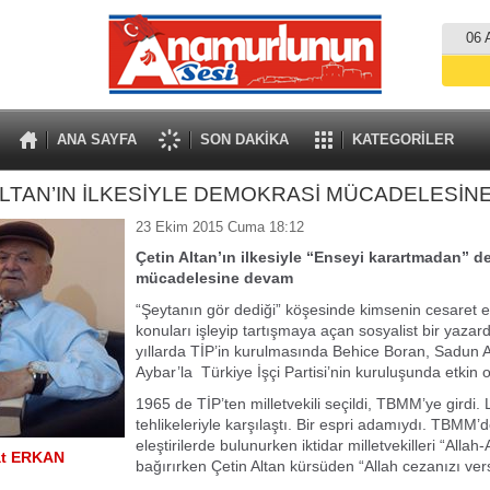
06 
ANA SAYFA
SON DAKİKA
KATEGORİLER
ALTAN’IN İLKESİYLE DEMOKRASİ MÜCADELESİN
23 Ekim 2015 Cuma 18:12
Çetin Altan’ın ilkesiyle “Enseyi karartmadan” 
mücadelesine devam
“Şeytanın gör dediği” köşesinde kimsenin cesaret 
konuları işleyip tartışmaya açan sosyalist bir yazardı
yıllarda TİP’in kurulmasında Behice Boran, Sadun A
Aybar’la Türkiye İşçi Partisi’nin kuruluşunda etkin o
1965 de TİP’ten milletvekili seçildi, TBMM’ye girdi. 
tehlikeleriyle karşılaştı. Bir espri adamıydı. TBMM’d
eleştirilerde bulunurken iktidar milletvekilleri “Allah-
at ERKAN
bağırırken Çetin Altan kürsüden “Allah cezanızı vers
.