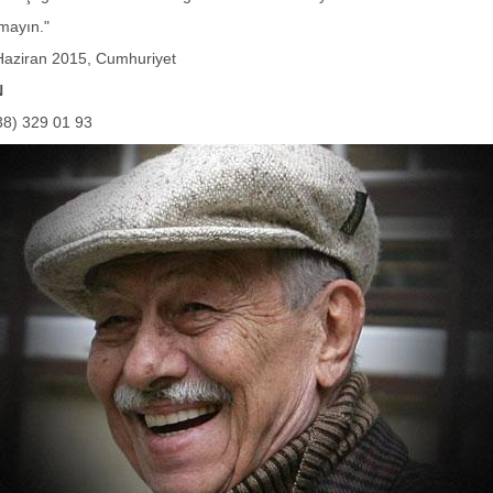
tmayın.
"
aziran 2015, Cumhuriyet
N
8) 329 01 93