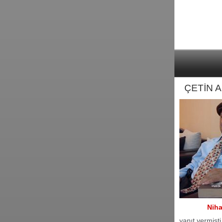
ÇETİN 
Nih
yanıt vermişti