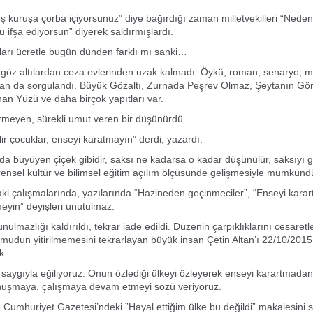
kuruşa çorba içiyorsunuz” diye bağırdığı zaman milletvekilleri “Nede
 ifşa ediyorsun” diyerek saldırmışlardı.
ları ücretle bugün dünden farklı mı sanki…
 göz altılardan ceza evlerinden uzak kalmadı. Öykü, roman, senaryo, mi
dan da sorgulandı. Büyük Gözaltı, Zurnada Peşrev Olmaz, Şeytanın Gör
nan Yüzü ve daha birçok yapıtları var.
rmeyen, sürekli umut veren bir düşünürdü.
ir çocuklar, enseyi karatmayın” derdi, yazardı.
a büyüyen çiçek gibidir, saksı ne kadarsa o kadar düşünülür, saksıyı 
rensel kültür ve bilimsel eğitim açılım ölçüsünde gelişmesiyle mümkünd
i çalışmalarında, yazılarında “Hazineden geçinmeciler”, “Enseyi karar
eyin” deyişleri unutulmaz.
nulmazlığı kaldırıldı, tekrar iade edildi. Düzenin çarpıklıklarını cesaretl
umudun yitirilmemesini tekrarlayan büyük insan Çetin Altan’ı 22/10/2
ik.
saygıyla eğiliyoruz. Onun özlediği ülkeyi özleyerek enseyi karartmadan
uşmaya, çalışmaya devam etmeyi sözü veriyoruz.
 Cumhuriyet Gazetesi’ndeki ”Hayal ettiğim ülke bu değildi” makalesin