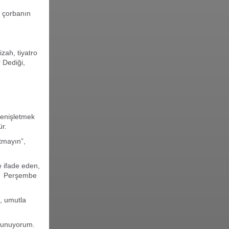
n çorbanın
zah, tiyatro
 Dediği,
genişletmek
ür.
tmayın”,
e ifade eden,
015 Perşembe
, umutla
i sunuyorum.