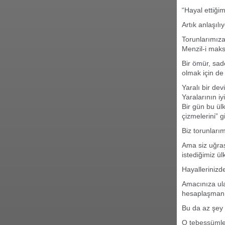
“
Hayal ettiğim
Artık anlaşıl
Torunlarımıza
Menzil-i maks
Bir ömür, sa
olmak için de
Yaralı bir de
Yaralarının i
Bir gün bu ül
çizmelerini” 
Biz torunları
Ama siz uğra
istediğimiz ül
Hayallerinizd
Amacınıza ul
hesaplaşmanız
Bu da az şey 
O tebessümler