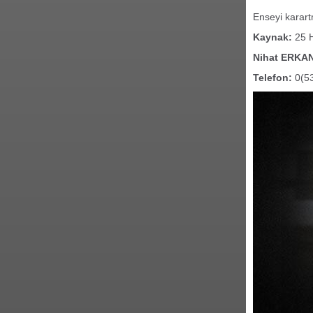
Enseyi karar
Kaynak:
25 H
Nihat ERKA
Telefon:
0(53