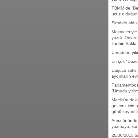
TBMM’de “Beş 
ucuz olduğunu
Şimdide aldık
Makaleleriyle
yazdı. Onlar
Tarihin Sakla
Umudunu yiti
En çok “Düzel
Düşüce saksıd
aydınların ev
Parlamentodak
“Umudu yitirm
Meclis’te doku
gelecek için 
günü kaybett
Anısı önünde 
yazmaya, kon
25/06/2015’te