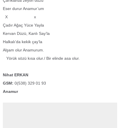
Çarıklarda zeytin düzü
Eser durur Anamur’um
X x
Çadır Ağaç Yüce Yayla
Kervan Düzü, Kanlı Say’la
Halkalı’da kekik çay’la
Alşam olur Anamurum.
Yörük sözü kısa olur./ Bir elinde asa olur.
Nihat ERKAN
GSM:
0(538) 329 01 93
Anamur