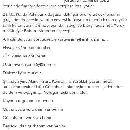
yaratarak azimli bir çaba
içerisinde fuarlara festivallere sergilere koşuyorlar.
21 Mart’ta da Vakıfbank doğusundaki Şenerler’e ait eski binanın
girişinden bahçesini ve tüm çevreyi kaplayan alanında binlerce yıllık
tarih kültür varlıklarımız arasından sevgi ve barış havasında Yörük
türküleriyle Bahara Merhaba diyeceğiz.
A.Kadir Bulut’un dörtlükleriyle yürüyelim etkinlik alanına…
Havalar yğar eser de olsa
Elini kulağına götürerek
Uzun hva çeken köylülerrimi
Dinlemeliyim mutlaka
Şiirinden yine Akineli Gara Kemal’in o Yörüklük yaşamındaki
sırılsıklam aşık olduğu Gülbahar’a olan aşkını anlatan şiirlerinden
de dem vuracağım… Yörüğün aşkı derin olur.
Kayada urganım var benim
Gutnu yüzlü yorganım var benim
Gülbaharım varırsan bana
Baş tokludan gurbanım var benim.