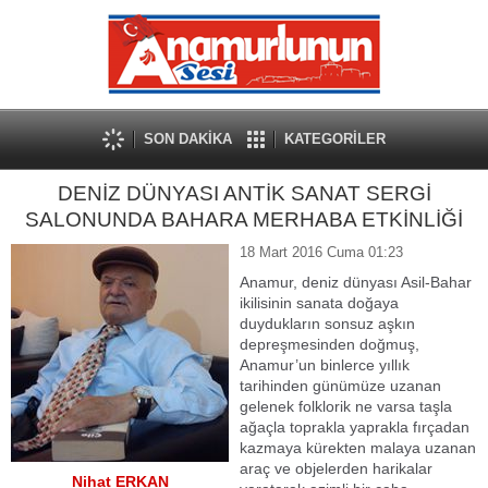
SON DAKİKA
KATEGORİLER
DENİZ DÜNYASI ANTİK SANAT SERGİ
SALONUNDA BAHARA MERHABA ETKİNLİĞİ
18 Mart 2016 Cuma 01:23
Anamur, deniz dünyası Asil-Bahar
ikilisinin sanata doğaya
duydukların sonsuz aşkın
depreşmesinden doğmuş,
Anamur’un binlerce yıllık
tarihinden günümüze uzanan
gelenek folklorik ne varsa taşla
ağaçla toprakla yaprakla fırçadan
kazmaya kürekten malaya uzanan
araç ve objelerden harikalar
Nihat ERKAN