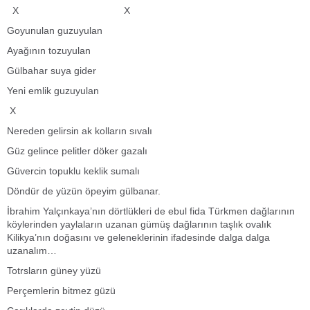
X X
Goyunulan guzuyulan
Ayağının tozuyulan
Gülbahar suya gider
Yeni emlik guzuyulan
X
Nereden gelirsin ak kolların sıvalı
Güz gelince pelitler döker gazalı
Güvercin topuklu keklik sumalı
Döndür de yüzün öpeyim gülbanar.
İbrahim Yalçınkaya’nın dörtlükleri de ebul fida Türkmen dağlarının
köylerinden yaylaların uzanan gümüş dağlarının taşlık ovalık
Kilikya’nın doğasını ve geleneklerinin ifadesinde dalga dalga
uzanalım…
Totrsların güney yüzü
Perçemlerin bitmez güzü