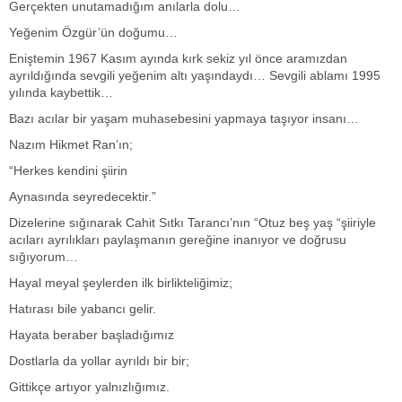
Gerçekten unutamadığım anılarla dolu…
Y
eğenim Özgür’ün doğumu…
Eniştemin 1967 Kasım ayında kırk sekiz yıl önce aramızdan
ayrıldığında sevgili yeğenim altı yaşındaydı… Sevgili ablamı 1995
yılında kaybettik…
Bazı acılar bir yaşam muhasebesini yapmaya taşıyor insanı…
Nazım Hikmet Ran’ın;
“Herkes kendini şiirin
Aynasında seyredecektir.”
Dizelerine sığınarak Cahit Sıtkı Tarancı’nın “Otuz beş yaş “şiiriyle
acıları ayrılıkları paylaşmanın gereğine inanıyor ve doğrusu
sığıyorum…
Hayal meyal şeylerden ilk birlikteliğimiz;
Hatırası bile yabancı gelir.
Hayata beraber başladığımız
Dostlarla da yollar ayrıldı bir bir;
Gittikçe artıyor yalnızlığımız.