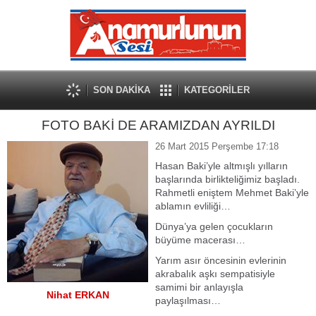
SON DAKİKA
KATEGORİLER
FOTO BAKİ DE ARAMIZDAN AYRILDI
26 Mart 2015 Perşembe 17:18
Hasan Baki’yle altmışlı yılların
başlarında birlikteliğimiz başladı.
Rahmetli eniştem Mehmet Baki’yle
ablamın evliliği…
Dünya’ya gelen çocukların
büyüme macerası…
Yarım asır öncesinin evlerinin
akrabalık aşkı sempatisiyle
samimi bir anlayışla
Nihat ERKAN
paylaşılması…