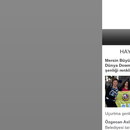
HAY
Mersin Büyük
Dünya Down 
şenliği renk
Uçurtma şenli
Özgecan Asl
Belediyesi ta