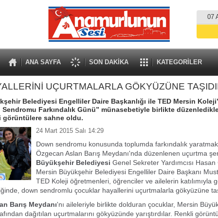
07 
ANA SAYFA
SON DAKİKA
KATEGORİLER
ALLERİNİ UÇURTMALARLA GÖKYÜZÜNE TAŞID
şehir Belediyesi Engelliler Daire Başkanlığı ile TED Mersin Koleji
Sendromu Farkındalık Günü” münasebetiyle birlikte düzenledikle
li görüntülere sahne oldu.
24 Mart 2015 Salı 14:29
Down sendromu konusunda toplumda farkındalık yaratmak
Özgecan Aslan Barış Meydanı'nda düzenlenen uçurtma şen
Büyükşehir Belediyesi
Genel Sekreter Yardımcısı Hasan 
Mersin Büyükşehir Belediyesi Engelliler Daire Başkanı Mus
TED Koleji öğretmenleri, öğrenciler ve ailelerin katılımıyla 
ğinde, down sendromlu çocuklar hayallerini uçurtmalarla gökyüzüne taş
an Barış Meydanı
'nı aileleriyle birlikte dolduran çocuklar, Mersin Büyü
rafından dağıtılan uçurtmalarını gökyüzünde yarıştırdılar. Renkli görüntü