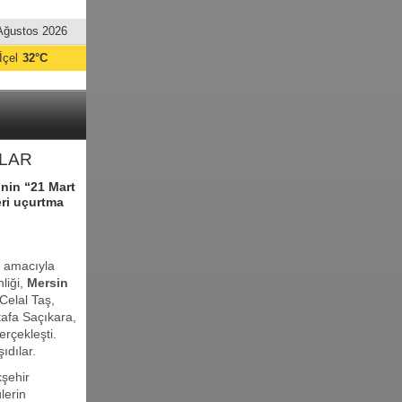
Ağustos 2026
İçel
32°C
ILAR
’nin “21 Mart
ri uçurtma
 amacıyla
liği,
Mersin
Celal Taş,
tafa Saçıkara,
gerçekleşti.
ıdılar.
kşehir
lerin