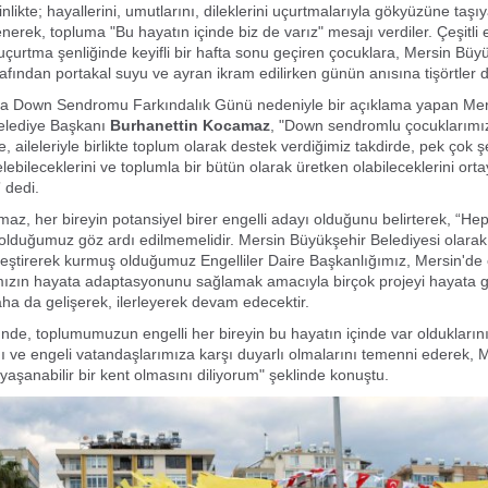
nlikte; hayallerini, umutlarını, dileklerini uçurtmalarıyla gökyüzüne taşı
erek, topluma "Bu hayatın içinde biz de varız" mesajı verdiler. Çeşitli et
 uçurtma şenliğinde keyifli bir hafta sonu geçiren çocuklara, Mersin Büy
afından portakal suyu ve ayran ikram edilirken günün anısına tişörtler da
a Down Sendromu Farkındalık Günü nedeniyle bir açıklama yapan Mer
elediye Başkanı
Burhanettin Kocamaz
, "Down sendromlu çocuklarımı
, aileleriyle birlikte toplum olarak destek verdiğimiz takdirde, pek çok ş
lebileceklerini ve toplumla bir bütün olarak üretken olabileceklerini ort
 dedi.
z, her bireyin potansiyel birer engelli adayı olduğunu belirterek, “Hep
 olduğumuz göz ardı edilmemelidir. Mersin Büyükşehir Belediyesi olarak
ekleştirerek kurmuş olduğumuz Engelliler Daire Başkanlığımız, Mersin'de 
ızın hayata adaptasyonunu sağlamak amacıyla birçok projeyi hayata ge
aha da gelişerek, ilerleyerek devam edecektir.
nde, toplumumuzun engelli her bireyin bu hayatın içinde var oldukların
ve engeli vatandaşlarımıza karşı duyarlı olmalarını temenni ederek, M
n yaşanabilir bir kent olmasını diliyorum" şeklinde konuştu.