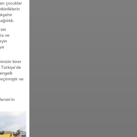
yan çocuklar
kinliklerin
ükşehir
ğıtıldı.
sin
za ve
eyin
aya
imizin birer
 Türkiye'de
engelli
çirmiştir ve
ı
ersin'in