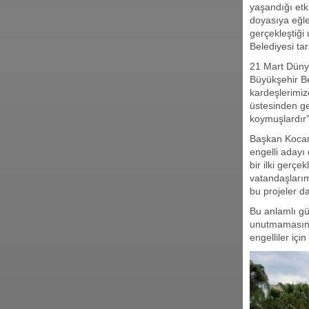
yaşandığı etki
doyasıya eğlen
gerçekleştiği
Belediyesi tar
21 Mart Düny
Büyükşehir B
kardeşlerimize
üstesinden ge
koymuşlardır”
Başkan Kocama
engelli adayı
bir ilki gerç
vatandaşlarım
bu projeler d
Bu anlamlı gü
unutmamasını 
engelliler içi