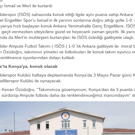
di.
ı İsmail ve Mert ile kurtardı
lülerspor (İSÖS) sahasında konuk ettiği ligde aynı puana sahip Ankara
Engelliler Spor'u İsmail'ın ilk yarının sonlarına doğru attığı golle 1-0 
i yarıya hızlı başlayan konuk Ankara Yenimahalle Genç Engellilere, İSÖ
 geçit vermezken izleyicilere güzel ve heyecanlı zaman geçirtti. İlk yarıd
arıda da Mert’in muhteşem kurtarışları ile İSÖS özlediği galibiyete ulaştı.
lüler Ampute Futbol Takımı ( İSÖS ) 1-0 'lık Ankara galibiyeti ile moral 
Özüdoğru, takımının yönetici ve futbolcuları ile konuk takım oyuncu v
i centilmence oyunlarından dolayı kutladı.
s’ta Konya'ya, konuk olacak
rlülerspor Kulübü haftaya deplasmanda Konya’da 3 Mayıs Pazar günü 
llilerspor Kulübü ile oynayacak.
 Kenan Özüdoğru, "Takımımıza güveniyorum, Konya’dan da 3 puanla
ı sürdürüp Ampute futbolu daha da renklendireceğimiz inancındayım” d