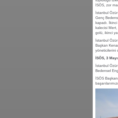
topluluğu izle
İSÖS, zor maç
İstanbul Özür
Genç Bedensel 
kapadı. İkinc
kalecisi Mert,
golü, ikinci y
İstanbul Özür
Başkan Kenan 
yöneticilerin
İSÖS, 3 Mayı
İstanbul Özü
Bedensel Enge
İSÖS Başkanı
başarılarımız