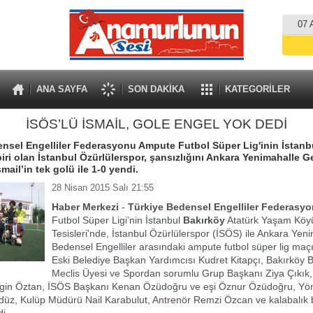
07 
ANA SAYFA
SON DAKİKA
KATEGORİLER
İSÖS’LÜ İSMAİL, GOLE ENGEL YOK DEDİ
nsel Engelliler Federasyonu Ampute Futbol Süper Lig'inin İstanbu
iri olan İstanbul Özürlülerspor, şansızlığını Ankara Yenimahalle 
İsmail’in tek golü ile 1-0 yendi.
28 Nisan 2015 Salı 21:55
Haber Merkezi
-
Türkiye Bedensel Engelliler Federasy
Futbol Süper Ligi’nin İstanbul
Bakırköy
Atatürk Yaşam Köy
Tesisleri'nde, İstanbul Özürlülerspor (İSÖS) ile Ankara Ye
Bedensel Engelliler arasındaki ampute futbol süper lig maçı
Eski Belediye Başkan Yardımcısı Kudret Kitapçı, Bakırköy 
Meclis Üyesi ve Spordan sorumlu Grup Başkanı Ziya Çıkık
gin Öztan, İSÖS Başkanı Kenan Özüdoğru ve eşi Öznur Özüdoğru, Yön
düz, Kulüp Müdürü Nail Karabulut, Antrenör Remzi Özcan ve kalabalık bi