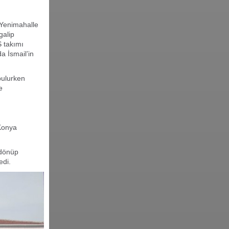
 Yenimahalle
galip
S takımı
a İsmail’in
bulurken
e
Konya
 dönüp
edi.