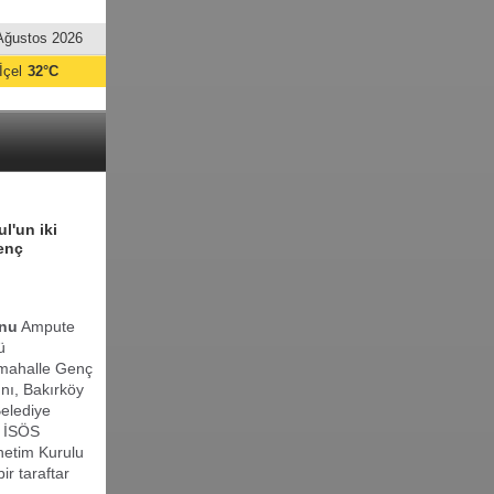
Ağustos 2026
İçel
32°C
l'un iki
Genç
onu
Ampute
ü
nimahalle Genç
nı, Bakırköy
Belediye
, İSÖS
etim Kurulu
r taraftar