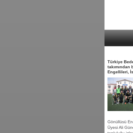
Türkiye Bede
takımından b
Engellileri, 
Gönüllüsü En
Üyesi Ali Gün