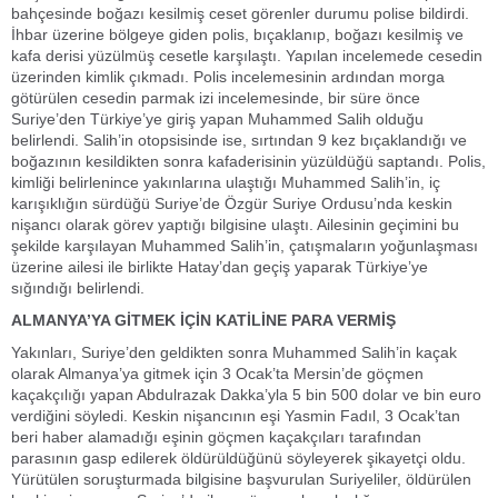
bahçesinde boğazı kesilmiş ceset görenler durumu polise bildirdi.
İhbar üzerine bölgeye giden polis, bıçaklanıp, boğazı kesilmiş ve
kafa derisi yüzülmüş cesetle karşılaştı. Yapılan incelemede cesedin
üzerinden kimlik çıkmadı. Polis incelemesinin ardından morga
götürülen cesedin parmak izi incelemesinde, bir süre önce
Suriye’den Türkiye’ye giriş yapan Muhammed Salih olduğu
belirlendi. Salih’in otopsisinde ise, sırtından 9 kez bıçaklandığı ve
boğazının kesildikten sonra kafaderisinin yüzüldüğü saptandı. Polis,
kimliği belirlenince yakınlarına ulaştığı Muhammed Salih’in, iç
karışıklığın sürdüğü Suriye’de Özgür Suriye Ordusu’nda keskin
nişancı olarak görev yaptığı bilgisine ulaştı. Ailesinin geçimini bu
şekilde karşılayan Muhammed Salih’in, çatışmaların yoğunlaşması
üzerine ailesi ile birlikte Hatay’dan geçiş yaparak Türkiye’ye
sığındığı belirlendi.
ALMANYA’YA GİTMEK İÇİN KATİLİNE PARA VERMİŞ
Yakınları, Suriye’den geldikten sonra Muhammed Salih’in kaçak
olarak Almanya’ya gitmek için 3 Ocak’ta Mersin’de göçmen
kaçakçılığı yapan Abdulrazak Dakka’yla 5 bin 500 dolar ve bin euro
verdiğini söyledi. Keskin nişancının eşi Yasmin Fadıl, 3 Ocak’tan
beri haber alamadığı eşinin göçmen kaçakçıları tarafından
parasının gasp edilerek öldürüldüğünü söyleyerek şikayetçi oldu.
Yürütülen soruşturmada bilgisine başvurulan Suriyeliler, öldürülen