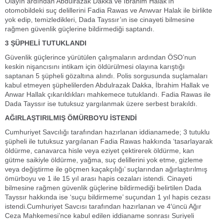
Olayın ardından Abdulrazak Dakka ve İbrahim Halak’ın
otomobildeki suç delillerini Fadia Rawas ve Anwvar Halak ile birlikte
yok edip, temizledikleri, Dada Tayssır’ın ise cinayeti bilmesine
rağmen güvenlik güçlerine bildirmediği saptandı.
3 ŞÜPHELİ TUTUKLANDI
Güvenlik güçlerince yürütülen çalışmaların ardından ÖSO’nun
keskin nişancısını intikam için öldürülmesi olayına karıştığı
saptanan 5 şüpheli gözaltına alındı. Polis sorgusunda suçlamaları
kabul etmeyen şüphelilerden Abdulrazak Dakka, İbrahim Hallak ve
Anwar Hallak çıkarıldıkları mahkemece tutuklandı. Fadia Rawas ile
Dada Tayssır ise tutuksuz yargılanmak üzere serbest bırakıldı.
AĞIRLAŞTIRILMIŞ ÖMÜRBOYU İSTENDİ
Cumhuriyet Savcılığı tarafından hazırlanan iddianamede; 3 tutuklu
şüpheli ile tutuksuz yargılanan Fadia Rawas hakkında ‘tasarlayarak
öldürme, canavarca hisle veya eziyet çektirerek öldürme, kan
gütme saikiyle öldürme, yağma, suç delillerini yok etme, gizleme
veya değiştirme ile göçmen kaçakçılığı’ suçlarından ağırlaştırılmış
ömürboyu ve 1 ile 15 yıl arası hapis cezaları istendi. Cinayeti
bilmesine rağmen güvenlik güçlerine bildirmediği belirtilen Dada
Tayssır hakkında ise ‘suçu bildirmeme’ suçundan 1 yıl hapis cezası
istendi.Cumhuriyet Savcısı tarafından hazırlanan ve 4′üncü Ağır
Ceza Mahkemesi’nce kabul edilen iddianame sonrası Suriyeli