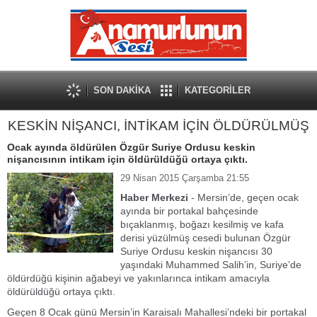
SON DAKİKA
KATEGORİLER
KESKİN NİŞANCI, İNTİKAM İÇİN ÖLDÜRÜLMÜŞ
Ocak ayında öldürülen Özgür Suriye Ordusu keskin
nişancısının intikam için öldürüldüğü ortaya çıktı.
29 Nisan 2015 Çarşamba 21:55
Haber Merkezi
- Mersin’de, geçen ocak
ayında bir portakal bahçesinde
bıçaklanmış, boğazı kesilmiş ve kafa
derisi yüzülmüş cesedi bulunan Özgür
Suriye Ordusu keskin nişancısı 30
yaşındaki Muhammed Salih’in, Suriye’de
öldürdüğü kişinin ağabeyi ve yakınlarınca intikam amacıyla
öldürüldüğü ortaya çıktı.
Geçen 8 Ocak günü Mersin’in Karaisalı Mahallesi’ndeki bir portakal