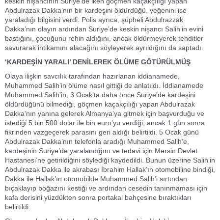
keskin nişancının Suriye’de iken göçmen kaçakçılığı yapan
Abdulrazak Dakka’nın bir kardeşini öldürdüğü, yeğenini ise
yaraladığı bilgisini verdi. Polis ayrıca, şüpheli Abdulrazzak
Dakka’nın olayın ardından Suriye’de keskin nişancı Salih’in evini
bastığını, çocuğunu rehin aldığını, ancak öldürmeyerek tehditler
savurarak intikamını alacağını söyleyerek ayrıldığını da saptadı.
‘KARDEŞİN YARALI’ DENİLEREK ÖLÜME GÖTÜRÜLMÜŞ
Olaya ilişkin savcılık tarafından hazırlanan iddianamede,
Muhammed Salih’in ölüme nasıl gittiği de anlatıldı. İddianamede
Muhammed Salih’in, 3 Ocak’ta daha önce Suriye’de kardeşini
öldürdüğünü bilmediği, göçmen kaçakçılığı yapan Abdulrazak
Dakka’nın yanına gelerek Almanya’ya gitmek için başvurduğu ve
istediği 5 bin 500 dolar ile bin euro’yu verdiği, ancak 1 gün sonra
fikrinden vazgeçerek parasını geri aldığı belirtildi. 5 Ocak günü
Abdulrazak Dakka’nın telefonla aradığı Muhammed Salih’e,
kardeşinin Suriye’de yaralandığını ve tedavi için Mersin Devlet
Hastanesi’ne getirildiğini söylediği kaydedildi. Bunun üzerine Salih’in
Abdulrazak Dakka ile akrabası İbrahim Hallak’ın otomobiline bindiği,
Dakka ile Hallak’ın otomobilde Muhammed Salih’i sırtından
bıçaklayıp boğazını kestiği ve ardından cesedin tanınmaması için
kafa derisini yüzdükten sonra portakal bahçesine bıraktıkları
belirtildi.