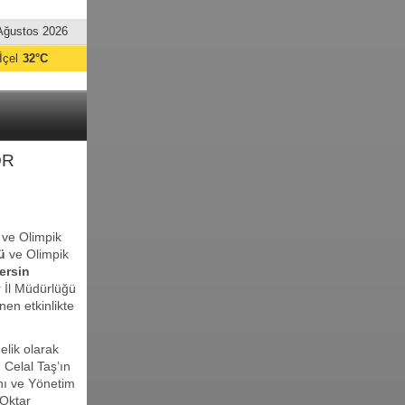
Ağustos 2026
İçel
32°C
OR
r ve Olimpik
ü
ve Olimpik
ersin
r İl Müdürlüğü
nen etkinlikte
elik olarak
Celal Taş’ın
anı ve Yönetim
 Oktar