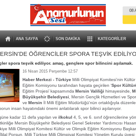
08 
ANA SAYFA
SON DAKİKA
KATEGORİLER
ERSİN'DE ÖĞRENCİLER SPORA TEŞVİK EDİLİY
çler spora teşvik ediliyor. amaç, gençlere spor bilincini aşılamak.
16 Nisan 2015 Perşembe 12:57
Haber Merkezi -
Türkiye
Milli Olimpiyat Komitesi’nin Kültü
Eğitim Komisyonu tarafından hayata geçirilen ‘
Spor Kültür
Eğitim Projesi’ kapsamında
Mersin Valiliği
himayesinde,
M
Büyükşehir Belediyesi
, Mersin Gençlik Hizmetleri ve Spo
ve
Mersin
İl Milli Eğitim Müdürlüğü'nün ortaklığıyla düzenle
porun insan hayatındaki önemi anlatılarak spor bilinci aşılanıyor.
güne kadar 11 defa yapılan ve
ilkokul
4, 5, ve 6. sınıf öğrencilerine yön
kinliğe Mersin Büyükşehir Belediyesi Genel Sekreter Yardımcısı Hasan 
rkiye Milli Olimpiyat Komitesi Kültür ve Olimpik Eğitim Komisyonu Başk
Bilal Porsun, Milli Türkiye Milli Olimpiyat Komitesi Yönetim Kurulu üyesi