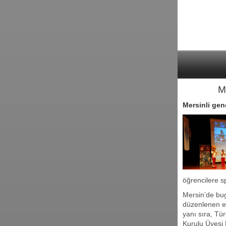
M
Mersinli gen
öğrencilere s
Mersin’de bu
düzenlenen et
yanı sıra, Tü
Kurulu Üyesi 