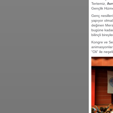
Tertemiz,
Avr
Gençlik Hizmet
Genç nesiller
yapıyor olma
değinen Mersi
bugüne kadar 
bilinçli birey
Kongre ve Ser
animasyonlar 
“Oli” ile neşel