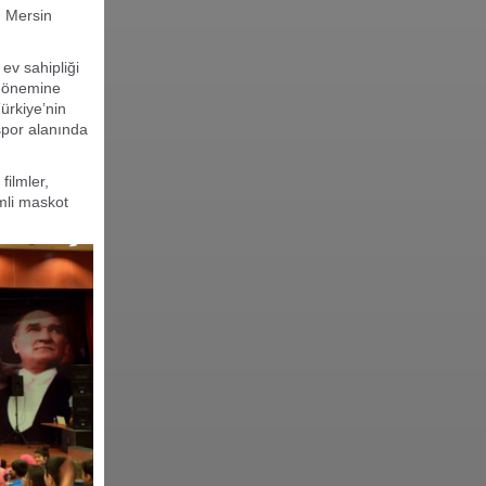
, Mersin
ev sahipliği
i önemine
ürkiye’nin
spor alanında
filmler,
mli maskot