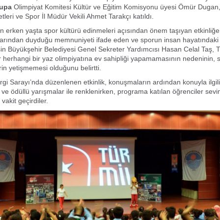
upa
Olimpiyat Komitesi Kültür ve Eğitim Komisyonu üyesi Ömür Dugan
leri ve Spor İl Müdür Vekili Ahmet Tarakçı katıldı.
in erken yaşta spor kültürü edinmeleri açısından önem taşıyan etkinliğe 
larından duyduğu memnuniyeti ifade eden ve sporun insan hayatındak
n Büyükşehir Belediyesi Genel Sekreter Yardımcısı Hasan Celal Taş, T
herhangi bir yaz olimpiyatına ev sahipliği yapamamasının nedeninin, 
lerin yetişmemesi olduğunu belirtti.
gi Sarayı’nda düzenlenen etkinlik, konuşmaların ardından konuyla ilgili 
ve ödüllü yarışmalar ile renklenirken, programa katılan öğrenciler sevi
i vakit geçirdiler.