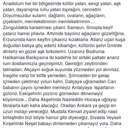
Anadolum her bir bölgesinde kültür yatan, sevgi yatan, aşk
yatan, dayanışma ruhu yatan toprağım, cennetim.
Doyumsuzdur suların, dağların, ovaların, ağaçların,
çiçeklerin, memleketimmm memleketimmm....
Zonguldakta karaelması çıkarır, Samsun, Sinopta keyif
çatarız hamsi pilavla. Artvinde bayılırız ağaçların güzelliğine,
Erzurumda karın keyfini çıkarırız kızaklarla. Atlarız uçan kuşa
doğudan batıya göç ederiz kibarlığın, kültürün şehri İzmirde
dinleriz en güzel aşk türkülerini. Uzanırız Bodruma
Halikarnas Balıkçısına iki kadehle bir sirtaki patlatır anarız
rum dostlarımızla geçmişimizi. Gemliğin zeytininden
tatmadan, Akçayın soğuk suyunda yüzmeden yol alınmaz.
İnegöle varıp bir köfte yemeden, Şirinceden bir şarap
içmeden çekilmez yolun kahrı. Datçaya uğramadan Can
babanın çayını içmeden inemeyiz Antalyaya. Ispartanın
gülünü, Eskişehirin yüzünü görmeden dönemeyiz
köyümüze... Daha Akşehirde Nasreddin Hocaya uğrayıp
fıkralarla kah kaha atacağız. Oradan Ankara ya geçip en
uzun molayı vereceğiz. Mustafa Kemali ziyaret edip nasıl
birleştirdin bizi böyle hamur gibi diyeceğiz. Sivasta Veyseli
Kırşehirde Neşet babayı dinlemeden çıkamayız yola. Daha