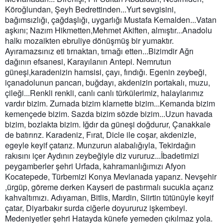
Köroğlundan, Şeyh Bedrettinden...Yurt sevgisini,
bağımsızlığı, çağdaşlığı, uygarlığı Mustafa Kemalden...Vatan
aşkını; Nazım Hikmetten,Mehmet Akiften, almıştır...Anadolu
halkı mozaikten ebruliye dö
nüşmüş bir yumaktır.
Ayıramazsınız eti tırnaktan, tırnağı etten...Bizimdir Ağrı
dağının efsanesi, Karayılanın Antepi. Nemrutun
güneşi,karadenizin hamsisi, çayı, fındığı. Egenin zeybeği,
içanadolunun pancarı, buğdayı, akdenizin portakalı, muzu,
çileği...Renkli renkli, canlı canlı türkülerimiz, halaylarımız
vardır bizim. Zurnada bizim klarnette bizim...Kemanda bizim
kemençede bizim. Sazda bizim sözde bizim...Uzun havada
bizim, bozlakta bizim. Iğdır da güneşi doğdurur, Çanakkale
de batırırız. Karadeniz, Fırat, Dicle ile coşar, akdenizle,
egeyle keyif çatarız. Munzurun alabalığıyla, Tekirdağın
rakısını içer Aydının zeybeğiyle diz vururuz...İbadetimizi
peygamberler şehri Urfada, kahramanlığımızı Afyon
Kocatepede, Türbemizi Konya Mevlanada yaparız. Nevşehir
,ürgüp, göreme derken Kayseri de pastırmalı sucukla açarız
kahvaltımızı. Adıyaman, Bitlis, Mardin, Siirtin tütünüyle keyif
çatar, Diyarbakır surda ciğerle doyururuz işkembeyi.
Medeniyetler şehri Hatayda künefe yemeden çıkılmaz yola.