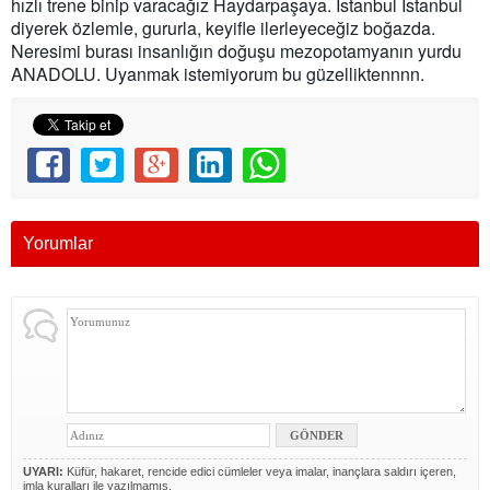
hızlı trene binip varacağız Haydarpaşaya. İstanbul İstanbul
diyerek özlemle, gururla, keyifle ilerleyeceğiz boğazda.
Neresimi burası insanlığın doğuşu mezopotamyanın yurdu
ANADOLU. Uyanmak istemiyorum bu güzelliktennnn.
Yorumlar
UYARI:
Küfür, hakaret, rencide edici cümleler veya imalar, inançlara saldırı içeren,
imla kuralları ile yazılmamış,