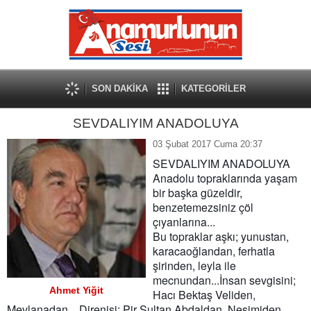
SON DAKİKA
KATEGORİLER
SEVDALIYIM ANADOLUYA
03 Şubat 2017 Cuma 20:37
SEVDALIYIM ANADOLUYA
Anadolu topraklarında yaşam
bir başka güzeldir,
benzetemezsiniz çöl
çıyanlarına...
Bu topraklar aşkı; yunustan,
karacaoğlandan, ferhatla
şirinden, leyla ile
mecnundan...İnsan sevgisini;
Ahmet Yiğit
Hacı Bektaş Veliden,
Mevlanadan... Direnişi; Pir Sultan Abdaldan, Nesimiden,