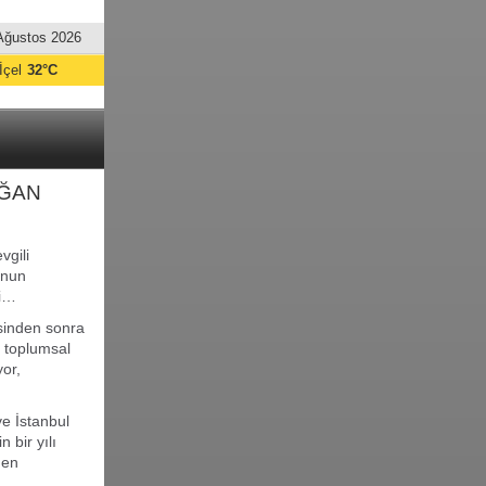
Ağustos 2026
İçel
32°C
OĞAN
vgili
unun
ni…
sinden sonra
, toplumsal
yor,
ve İstanbul
 bir yılı
den