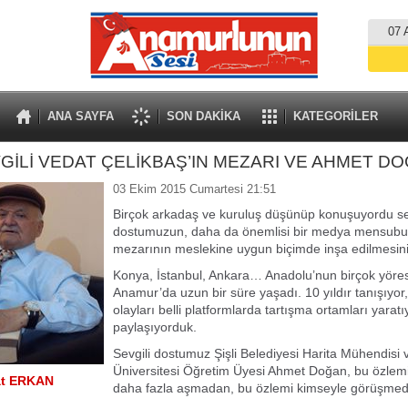
07 
ANA SAYFA
SON DAKİKA
KATEGORİLER
GİLİ VEDAT ÇELİKBAŞ’IN MEZARI VE AHMET D
03 Ekim 2015 Cumartesi 21:51
Birçok arkadaş ve kuruluş düşünüp konuşuyordu se
dostumuzun, daha da önemlisi bir medya mensub
mezarının meslekine uygun biçimde inşa edilmesi
Konya, İstanbul, Ankara… Anadolu’nun birçok yöre
Anamur’da uzun bir süre yaşadı. 10 yıldır tanışıyor
olayları belli platformlarda tartışma ortamları yaratı
paylaşıyorduk.
Sevgili dostumuz Şişli Belediyesi Harita Mühendisi 
Üniversitesi Öğretim Üyesi Ahmet Doğan, bu özlemin
at ERKAN
daha fazla aşmadan, bu özlemi kimseyle görüşme
.