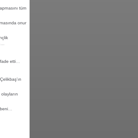
 yapmasını tüm
lmasında onur
çlik
le…
ifade etti…
Çelikbaş’ın
olayların
ü beni…