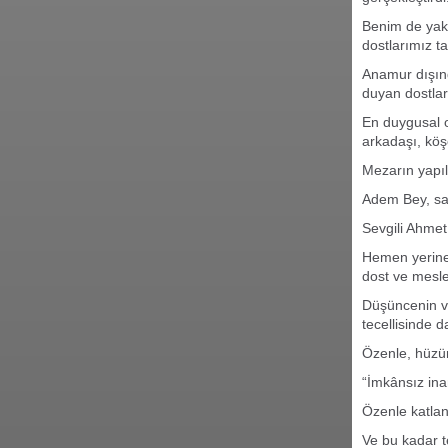
Benim de yakı
dostlarımız ta
Anamur dışın
duyan dostla
En duygusal o
arkadaşı, köş
Mezarın yapı
Adem Bey, say
Sevgili Ahmet
Hemen yerine 
dost ve mesle
Düşüncenin ve
tecellisinde d
Özenle, hüzün
“İmkânsız in
Özenle katla
Ve bu kadar 