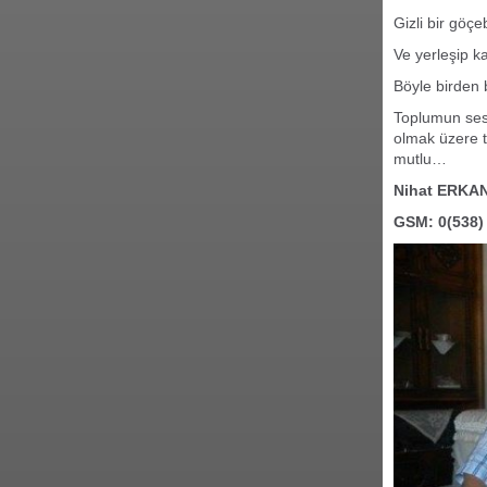
Gizli bir göç
Ve yerleşip 
Böyle birden
Toplumun ses
olmak üzere t
mutlu…
Nihat ERKA
GSM: 0(538)