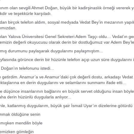
nım olan sevgili Ahmet Doğan, büyük bir kadirşinaslık örneği vererek
kdir ve teşekkürle karşıladı.
dan birçok telefon aldım, sosyal medyada Vedat Bey’in mezarının yapı
rımızdan.
lan Yalova Üniversitesi Genel Sekreteri Adem Taşçı oldu… Vedat’ın gen
emizin değerli okuyucusu olarak derin bir dostluğumuz var Adem Bey’
lmış durumunu paylaşarak duygularımı paylaşmıştım…
fasında görünce derin bir hüzünle telefon açıp uzun süre duygularını 
 Doğan’ın telefonunu istedi...
getirdim. Anamur’a ve Anamur’daki çok değerli dostu, arkadaşı Vedat 
ktaşlarına en derin duygularını ve selamlarını sunmamı ifade etti…
 düşünce insanlarının bağlarını en büyük servet olduğunu insan böyle 
aha derin hüzünlü duygularla anlıyor...
le, katlanmış duygularım, büyük şair İsmail Uyar’ın dizelerine götürd
anmak öldüğüne senin
nmışken mendilin böyle
temizken gömleğin