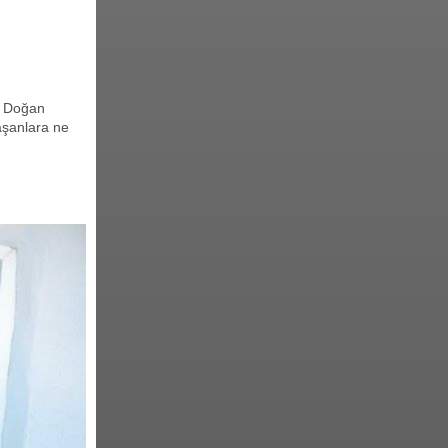
t Doğan
aşanlara ne