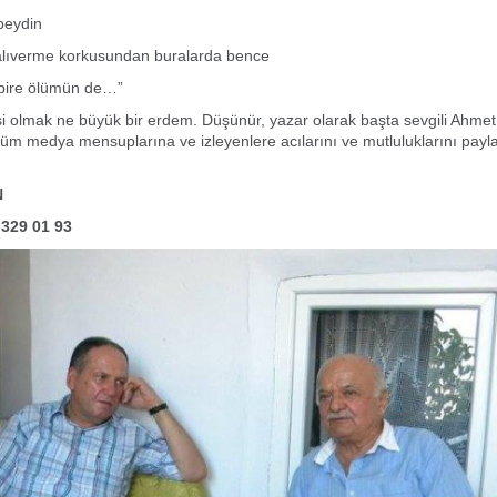
ebeydin
kalıverme korkusundan buralarda bence
 bire ölümün de…”
i olmak ne büyük bir erdem. Düşünür, yazar olarak başta sevgili Ahme
üm medya mensuplarına ve izleyenlere acılarını ve mutluluklarını payl
N
 329 01 93