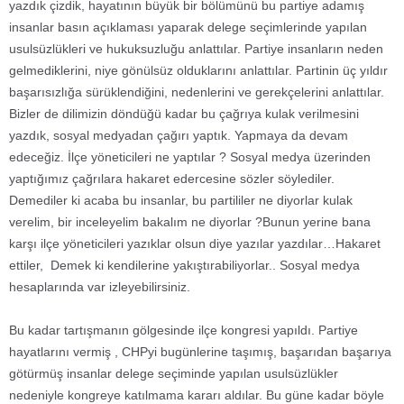
yazdık çizdik, hayatının büyük bir bölümünü bu partiye adamış
insanlar basın açıklaması yaparak delege seçimlerinde yapılan
usulsüzlükleri ve hukuksuzluğu anlattılar. Partiye insanların neden
gelmediklerini, niye gönülsüz olduklarını anlattılar. Partinin üç yıldır
başarısızlığa sürüklendiğini, nedenlerini ve gerekçelerini anlattılar.
Bizler de dilimizin döndüğü kadar bu çağrıya kulak verilmesini
yazdık, sosyal medyadan çağırı yaptık. Yapmaya da devam
edeceğiz. İlçe yöneticileri ne yaptılar ? Sosyal medya üzerinden
yaptığımız çağrılara hakaret edercesine sözler söylediler.
Demediler ki acaba bu insanlar, bu partililer ne diyorlar kulak
verelim, bir inceleyelim bakalım ne diyorlar ?Bunun yerine bana
karşı ilçe yöneticileri yazıklar olsun diye yazılar yazdılar…Hakaret
ettiler, Demek ki kendilerine yakıştırabiliyorlar.. Sosyal medya
hesaplarında var izleyebilirsiniz.
Bu kadar tartışmanın gölgesinde ilçe kongresi yapıldı. Partiye
hayatlarını vermiş , CHPyi bugünlerine taşımış, başarıdan başarıya
götürmüş insanlar delege seçiminde yapılan usulsüzlükler
nedeniyle kongreye katılmama kararı aldılar. Bu güne kadar böyle