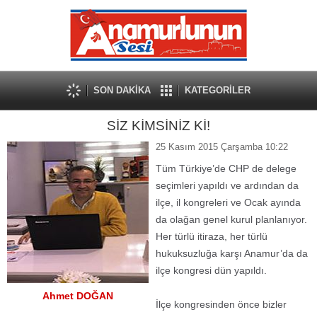
SON DAKİKA
KATEGORİLER
SİZ KİMSİNİZ Kİ!
25 Kasım 2015 Çarşamba 10:22
Tüm Türkiye’de CHP de delege
seçimleri yapıldı ve ardından da
ilçe, il kongreleri ve Ocak ayında
da olağan genel kurul planlanıyor.
Her türlü itiraza, her türlü
hukuksuzluğa karşı Anamur’da da
ilçe kongresi dün yapıldı.
Ahmet DOĞAN
İlçe kongresinden önce bizler