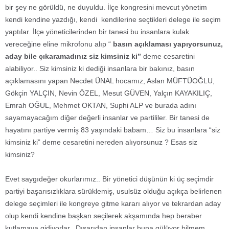
bir şey ne görüldü, ne duyuldu. İlçe kongresini mevcut yönetim
kendi kendine yazdığı, kendi kendilerine seçtikleri delege ile seçim
yaptılar. İlçe yöneticilerinden bir tanesi bu insanlara kulak
vereceğine eline mikrofonu alıp “
basın açıklaması yapıyorsunuz,
aday bile çıkaramadınız siz kimsiniz ki”
deme cesaretini
alabiliyor.. Siz kimsiniz ki dediği insanlara bir bakınız, basın
açıklamasını yapan Necdet ÜNAL hocamız, Aslan MÜFTÜOĞLU,
Gökçin YALÇIN, Nevin ÖZEL, Mesut GÜVEN, Yalçın KAYAKILIÇ,
Emrah OĞUL, Mehmet OKTAN, Suphi ALP ve burada adını
sayamayacağım diğer değerli insanlar ve partililer. Bir tanesi de
hayatını partiye vermiş 83 yaşındaki babam… Siz bu insanlara “siz
kimsiniz ki” deme cesaretini nereden alıyorsunuz ? Esas siz
kimsiniz?
Evet saygıdeğer okurlarımız.. Bir yönetici düşünün ki üç seçimdir
partiyi başarısızlıklara sürüklemiş, usulsüz olduğu açıkça belirlenen
delege seçimleri ile kongreye gitme kararı alıyor ve tekrardan aday
olup kendi kendine başkan seçilerek akşamında hep beraber
kutlamaya gidiyorlar.. Dışarıdan insanlar buna gülüyor bilmem