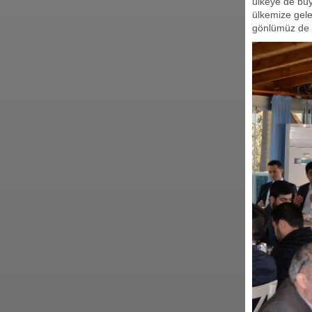
ülkeye de bü
ülkemize gele
gönlümüz de 