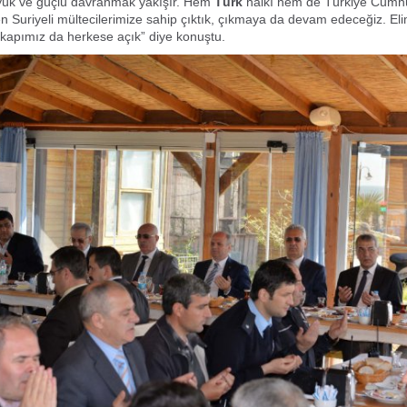
yük ve güçlü davranmak yakışır. Hem
Türk
halkı hem de Türkiye Cumhur
n Suriyeli mültecilerimize sahip çıktık, çıkmaya da devam edeceğiz. Eli
kapımız da herkese açık” diye konuştu.