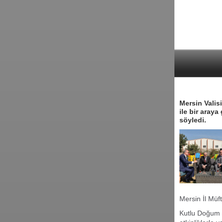
Mersin Valis
ile bir araya
söyledi.
Mersin İl Müft
Kutlu Doğum 