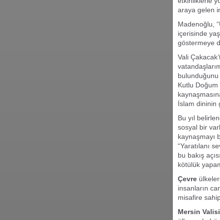
etkinliklerle
araya gelen in
Madenoğlu, “U
içerisinde ya
göstermeye d
Vali Çakacak’
vatandaşlarım
bulunduğunu 
Kutlu Doğum H
kaynaşmasına
İslam dininin 
Bu yıl belirl
sosyal bir va
kaynaşmayı b
“Yaratılanı s
bu bakış açıs
kötülük yapa
Çevre
ülkele
insanların ca
misafire sahip
Mersin Vali