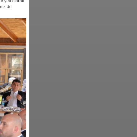
iyeti olarak
miz de