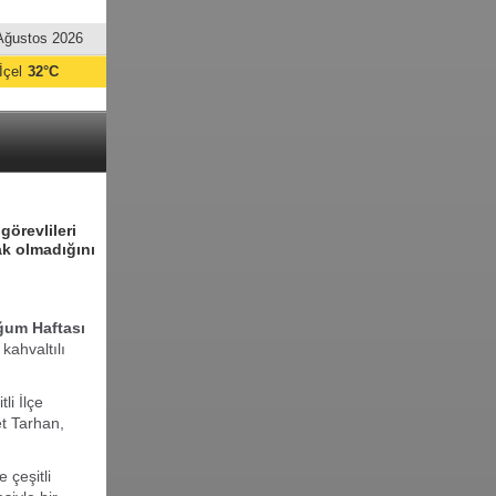
Ağustos 2026
İçel
32°C
U
görevlileri
mak olmadığını
ğum Haftası
kahvaltılı
i İlçe
t Tarhan,
 çeşitli