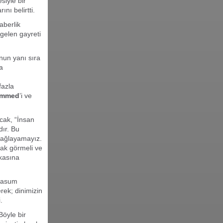
siyle bir
nı belirtti.
aberlik
gelen gayreti
unun yanı sıra
a
fazla
ammed
’i ve
cak, “İnsan
ır. Bu
sağlayamayız.
rak görmeli ve
kasına
 masum
rek; dinimizin
i.
Böyle bir