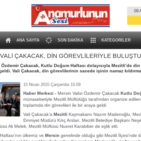
09 
ANA SAYFA
SON DAKİKA
KATEGORİLER
VALİ ÇAKACAK, DİN GÖREVLİLERİYLE BULUŞT
i Özdemir Çakacak, Kutlu Doğum Haftası dolayısıyla Mezitli’de din 
 geldi. Vali Çakacak, din görevlilerinin sacede işinin namaz kıldır
15 Nisan 2015 Çarşamba 15:09
Haber Merkezi -
Mersin Valisi Özdemir Çakacak
Kutlu Do
münasebetiyle Mezitli Müftülüğü tarafından organize edilen 
toplantıda din görevlileri ile bir araya geldi.
Vali Çakacak’a
Mezitli
Kaymakamı Nazım Madenoğlu, Mezitl
Emniyet Müdürü Kılıç Arslan, Mezitli Belediye Başkanı Neşe
üsü Ali Melek, Mezitli Müftüsü Nusret Karabiber de eşlik etti.
Haftası'nın ülkemiz ve
Mersin
genelinde olduğu gibi Mezitli İlçesi’nde de