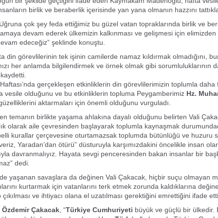
 yoğun bir şekilde geçtiğini ifade eden Kaymakam Madenoğlu, hafta vesile
sanların birlik ve beraberlik içerisinde yan yana olmanın hazzını tattıkları
ğruna çok şey feda ettiğimiz bu güzel vatan topraklarında birlik ve ber
şamaya devam ederek ülkemizin kalkınması ve gelişmesi için elimizden 
evam edeceğiz” şeklinde konuştu.
ta din görevlilerinin tek işinin camilerde namaz kıldırmak olmadığını, b
ızı her anlamda bilgilendirmek ve örnek olmak gibi sorumluluklarının d
kaydetti.
aftası’nda gerçekleşen etkinliklerin din görevlilerimizin toplumla daha 
 vesile olduğunu ve bu etkinliklerin topluma Peygamberimiz
Hz. Muh
güzelliklerini aktarmaları için önemli olduğunu vurguladı.
enen temanın birlikte yaşama ahlakına dayalı olduğunu belirten Vali Çaka
rlık olarak aile çevresinden başlayarak toplumla kaynaşmak durumundad
elli kurallar çerçevesine oturtamazsak toplumda bütünlüğü ve huzuru 
everiz, Yaradan’dan ötürü” düsturuyla karşımızdakini öncelikle insan ola
ıyla davranmalıyız. Hayata sevgi penceresinden bakan insanlar bir baş
maz” dedi.
rde yaşanan savaşlara da değinen Vali Çakacak, hiçbir suçu olmayan
nlarını kurtarmak için vatanlarını terk etmek zorunda kaldıklarına değine
 çıkılması ve ihtiyacı olana el uzatılması gerektiğini emrettiğini ifade ett
si Özdemir Çakacak
, “
Türkiye Cumhuriyeti
büyük ve güçlü bir ülkedir. 