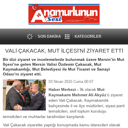
SON DAKİKA
KATEGORİLER
VALİ ÇAKACAK, MUT İLÇESİ'Nİ ZİYARET ETTİ
Bir dizi ziyaret ve incelemelerde bulunmak üzere Mersin’in Mut
İlçesi’ne gelen Mersin Valisi Özdemir Çakacak, Mut
Kaymakamlığı, Mut Belediyesi ile Mut Ticaret ve Sanayi
Odası’nı ziyaret etti.
03 Nisan 2015 Cuma 00:07
Haber Merkezi -
İlk olarak
Mut
Kaymakamı Mehmet Ali Akyüz
’ü ziyaret
eden Vali Çakacak, Kaymakamlık
bahçesinde il ve ilçe müdürleri, siyasi parti
temsilcileri, sivil toplum kuruluşu
temsilcileri ve muhtarlar tarafından karşılandı.
Vali Çakacak ziyarette yaptığı konuşmada kamu idarecileri olarak