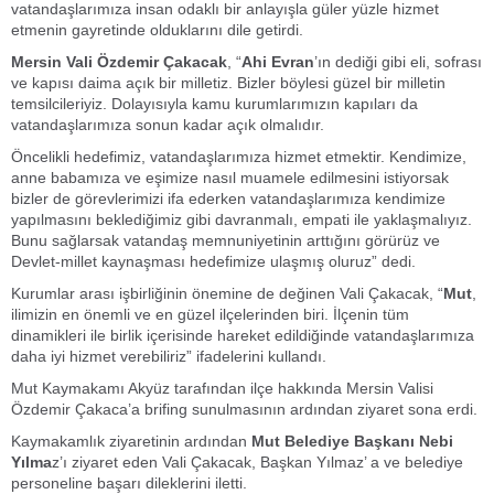
vatandaşlarımıza insan odaklı bir anlayışla güler yüzle hizmet
etmenin gayretinde olduklarını dile getirdi.
Mersin Vali Özdemir Çakacak
, “
Ahi Evran
’ın dediği gibi eli, sofrası
ve kapısı daima açık bir milletiz. Bizler böylesi güzel bir milletin
temsilcileriyiz. Dolayısıyla kamu kurumlarımızın kapıları da
vatandaşlarımıza sonun kadar açık olmalıdır.
Öncelikli hedefimiz, vatandaşlarımıza hizmet etmektir. Kendimize,
anne babamıza ve eşimize nasıl muamele edilmesini istiyorsak
bizler de görevlerimizi ifa ederken vatandaşlarımıza kendimize
yapılmasını beklediğimiz gibi davranmalı, empati ile yaklaşmalıyız.
Bunu sağlarsak vatandaş memnuniyetinin arttığını görürüz ve
Devlet-millet kaynaşması hedefimize ulaşmış oluruz” dedi.
Kurumlar arası işbirliğinin önemine de değinen Vali Çakacak, “
Mut
,
ilimizin en önemli ve en güzel ilçelerinden biri. İlçenin tüm
dinamikleri ile birlik içerisinde hareket edildiğinde vatandaşlarımıza
daha iyi hizmet verebiliriz” ifadelerini kullandı.
Mut Kaymakamı Akyüz tarafından ilçe hakkında Mersin Valisi
Özdemir Çakaca’a brifing sunulmasının ardından ziyaret sona erdi.
Kaymakamlık ziyaretinin ardından
Mut Belediye Başkanı Nebi
Yılma
z’ı ziyaret eden Vali Çakacak, Başkan Yılmaz’ a ve belediye
personeline başarı dileklerini iletti.