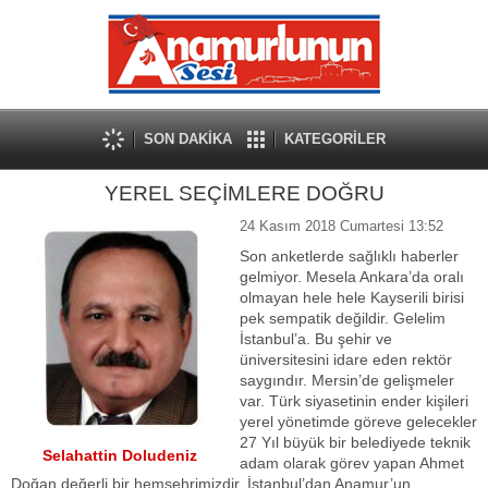
SON DAKİKA
KATEGORİLER
YEREL SEÇİMLERE DOĞRU
24 Kasım 2018 Cumartesi 13:52
Son anketlerde sağlıklı haberler
gelmiyor. Mesela Ankara’da oralı
olmayan hele hele Kayserili birisi
pek sempatik değildir. Gelelim
İstanbul’a. Bu şehir ve
üniversitesini idare eden rektör
saygındır. Mersin’de gelişmeler
var. Türk siyasetinin ender kişileri
yerel yönetimde göreve gelecekler
27 Yıl büyük bir belediyede teknik
Selahattin Doludeniz
adam olarak görev yapan Ahmet
Doğan değerli bir hemşehrimizdir. İstanbul’dan Anamur’un