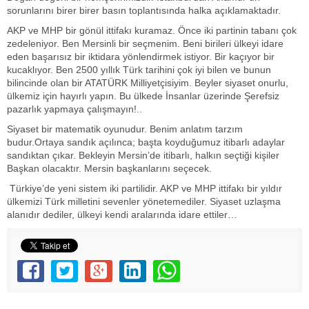
sorunlarını birer birer basın toplantısında halka açıklamaktadır.
AKP ve MHP bir gönül ittifakı kuramaz. Önce iki partinin tabanı çok
zedeleniyor. Ben Mersinli bir seçmenim. Beni birileri ülkeyi idare
eden başarısız bir iktidara yönlendirmek istiyor. Bir kaçıyor bir
kucaklıyor. Ben 2500 yıllık Türk tarihini çok iyi bilen ve bunun
bilincinde olan bir ATATÜRK Milliyetçisiyim. Beyler siyaset onurlu,
ülkemiz için hayırlı yapın. Bu ülkede İnsanlar üzerinde Şerefsiz
pazarlık yapmaya çalışmayın!..
Siyaset bir matematik oyunudur. Benim anlatım tarzım
budur.Ortaya sandık açılınca; başta koyduğumuz itibarlı adaylar
sandıktan çıkar. Bekleyin Mersin’de itibarlı, halkın seçtiği kişiler
Başkan olacaktır. Mersin başkanlarını seçecek.
Türkiye’de yeni sistem iki partilidir. AKP ve MHP ittifakı bir yıldır
ülkemizi Türk milletini sevenler yönetemediler. Siyaset uzlaşma
alanıdır dediler, ülkeyi kendi aralarında idare ettiler…