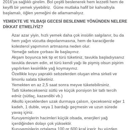
2016’ya sağlıklı girelim. Bol çeşitli beslenerek hem lezzetli hem de
keyifli bir yemek yiyebiliriz. Güne mutlaka hafif bir kahvaltıyla
başlamalı, öğlen yemeğini de atlamamalıyız.
YEMEKTE VE YILBAŞI GECESİ BESLENME YÖNÜNDEN NELERE
DİKKAT ETMELİYİZ?
Azar azar yiyin, hızlı yemek daha çok insüilin salgılanır, bu da
hem yağın vücutta depolanmasına, hem de karaciğerde
kolesterol yapımının artmasına neden olur.
Yemeğe sebze çorbası ile başlayınız.
Akşam boyunca tek tip et türü tüketiniz, tavukla başladıysanız
tavukla devam edin, et türü kendi yağı ile pişmiş olsun pişirim
yapılırken kesinlikle yağ koymayınız.
Özellikle koyu yapraklı sebzelerden oluşan elma sirkeli ve
limonlu salata tüketiniz.
Yemekten en az 2,5 saat sonra meyve tüketebilirsiniz.
Tatlı tüketecekseniz sütlü ve küçük porsiyon bir tatlı tercih
edniz (sütlaç, kazandibi vb.)
Alkollü içeceklerden uzak durmaya çalısın, içecekseniz eğer 1
kadeh, 1 duble, veya 1 bardağı geçmesin ve uzun sürede
yavaş içiniz.
Kuruyemişlerin hacimleri küçük olsada, enerjileri yağ
içerdiğinden dolayı çok yüksektir.
Kuruyemişlerin ortalama 100 gr 600 kcal içerir, bu yüzden