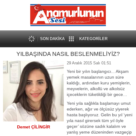
SON DAKİKA
KATEGORİLER
YILBAŞINDA NASIL BESLENMELİYİZ?
29 Aralık 2015 Salı 01:51
Yeni bir yılın başlangıcı... Akşam
yemek masalarının uzun süre
kaldığı, ardından kuru yemişlerin,
meyvelerin, alkollü ve alkolsüz
içeceklerin tüketildiği bir gece…
Yeni yıla sağlıkla başlamayı umut
ederken, ağır ve ölçüsüz yiyerek
hasta başlıyoruz. Gelin bu yıl ‘yeni
yıla nasıl girersek tüm yıl öyle
geçer’ sözüne sadık kalalım ve
Demet ÇİLİNGİR
yanlış yeme düzeninden vazgeçip