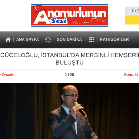
07 
ANA SAYFA
SON DAKİKA
KATEGORİLER
CÜCELOĞLU, İSTANBUL’DA MERSİNLİ HEMŞERİ
BULUŞTU
Önceki
1
/ 28
Sonraki